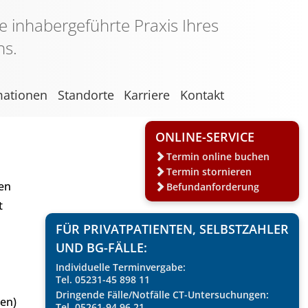
e inhabergeführte Praxis Ihres
ns.
mationen
Standorte
Karriere
Kontakt
ONLINE-SERVICE
Termin online buchen
Termin stornieren
en
Befundanforderung
t
FÜR PRIVATPATIENTEN, SELBSTZAHLER
UND BG-FÄLLE:
Individuelle Terminvergabe:
Tel.
05231-45 898 11
Dringende Fälle/Notfälle CT-Untersuchungen:
ren)
Tel.
05261-94 96 21